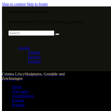
Skip to content
Skip to footer
cristina@cristinaloewy.de
Himmelreichstr 6, 79650, Schopfheim, germany
English
English
Deutsch
Español
Cristina Löwy
Skulpturen, Gemälde und
Zeichnungen
Home
Über mich
Ausstellungen
Katalog
Kontakt