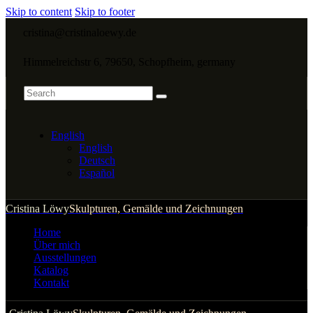
Skip to content
Skip to footer
cristina@cristinaloewy.de
Himmelreichstr 6, 79650, Schopfheim, germany
English
English
Deutsch
Español
Cristina Löwy
Skulpturen, Gemälde und Zeichnungen
Home
Über mich
Ausstellungen
Katalog
Kontakt