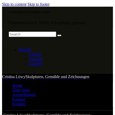
Skip to content
Skip to footer
cristina@cristinaloewy.de
Himmelreichstr 6, 79650, Schopfheim, germany
English
English
Deutsch
Español
Cristina Löwy
Skulpturen, Gemälde und Zeichnungen
Home
Über mich
Ausstellungen
Katalog
Kontakt