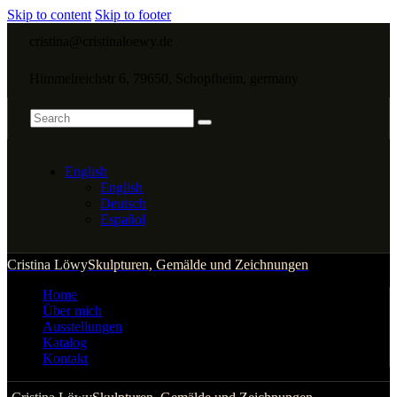
Skip to content
Skip to footer
cristina@cristinaloewy.de
Himmelreichstr 6, 79650, Schopfheim, germany
English
English
Deutsch
Español
Cristina Löwy
Skulpturen, Gemälde und Zeichnungen
Home
Über mich
Ausstellungen
Katalog
Kontakt