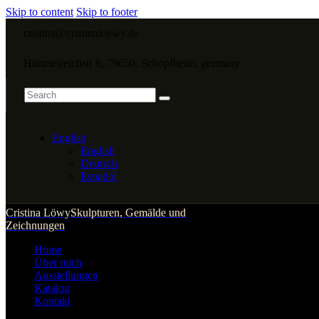
Skip to content
Skip to footer
cristina@cristinaloewy.de
Himmelreichstr 6, 79650, Schopfheim, germany
English
English
Deutsch
Español
Cristina Löwy
Skulpturen, Gemälde und
Zeichnungen
Home
Über mich
Ausstellungen
Katalog
Kontakt