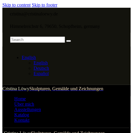
Skip to content
Skip to footer
cristina@cristinaloewy.de
Himmelreichstr 6, 79650, Schopfheim, germany
English
English
Deutsch
Español
Cristina Löwy
Skulpturen, Gemälde und Zeichnungen
Home
Über mich
Ausstellungen
Katalog
Kontakt